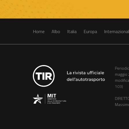
Home
Albo
Italia
Europa
Internaziona
Periodic
maggio 
modifica
103)
DIRETT
Massim