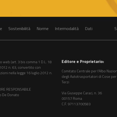
le
Sostenibilità
Norme
Intermodalità
Dati
S
Editore e Proprietario:
o web (art. 3 bis comma 1 D.L. 18
2012 n. 63, convertito con
Comitato Centrale per l'Albo Nazio
zioni nella legge 16 luglio 2012 n.
degli Autotrasportatori di Cose pe
Terzi
ORE RESPONSABILE
Via Giuseppe Caraci, n. 36
o De Donato
00157 Roma
C.F. 97113700583