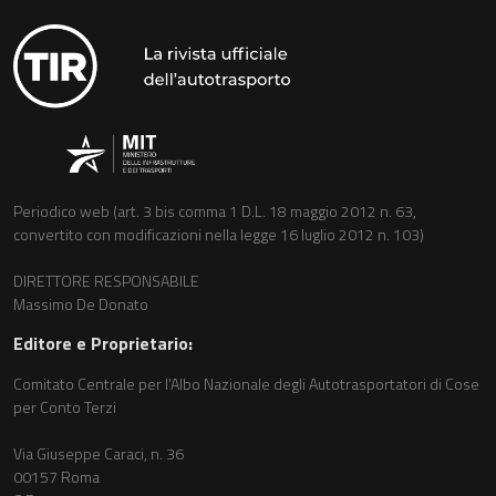
Periodico web (art. 3 bis comma 1 D.L. 18 maggio 2012 n. 63,
convertito con modificazioni nella legge 16 luglio 2012 n. 103)
DIRETTORE RESPONSABILE
Massimo De Donato
Editore e Proprietario:
Comitato Centrale per l'Albo Nazionale degli Autotrasportatori di Cose
per Conto Terzi
Via Giuseppe Caraci, n. 36
00157 Roma